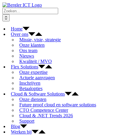
Ga
naar
Zoeken
inhoud
naar:
Home
Over ons
Missie, visie, strategie
Onze klanten
Ons team
Nieuws
Kwaliteit / MVO
Flex Solutions
Onze expertise
Actuele aanvragen
Inschrijven
Betaalopties
Cloud & Software Solutions
Onze diensten
Future proof cloud en software solutions
CTO Competence Center
Cloud & .NET Trends 2026
Support
Blog
Werken bij