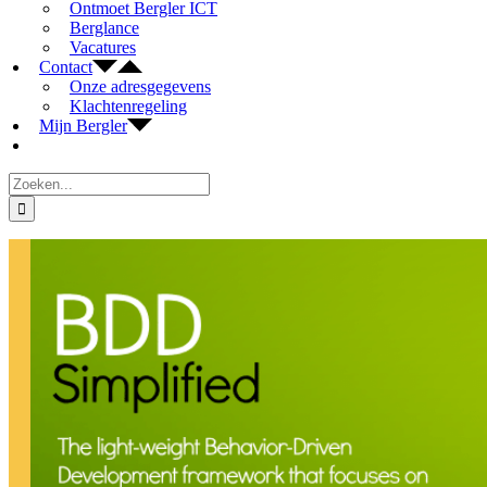
Ontmoet Bergler ICT
Berglance
Vacatures
Contact
Onze adresgegevens
Klachtenregeling
Mijn Bergler
Zoeken
naar:
Bekijk
grotere
afbeelding