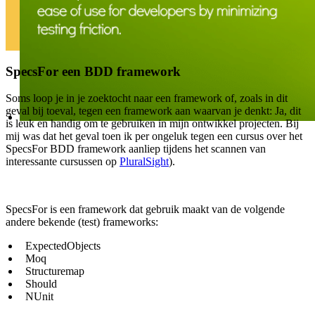
SpecsFor een BDD framework
Soms loop je in je zoektocht naar een framework of, zoals in dit
geval bij toeval, tegen een framework aan waarvan je denkt: Ja, dit
is leuk en handig om te gebruiken in mijn ontwikkel projecten. Bij
mij was dat het geval toen ik per ongeluk tegen een cursus over het
SpecsFor BDD framework aanliep tijdens het scannen van
interessante cursussen op
PluralSight
).
SpecsFor is een framework dat gebruik maakt van de volgende
andere bekende (test) frameworks:
ExpectedObjects
Moq
Structuremap
Should
NUnit