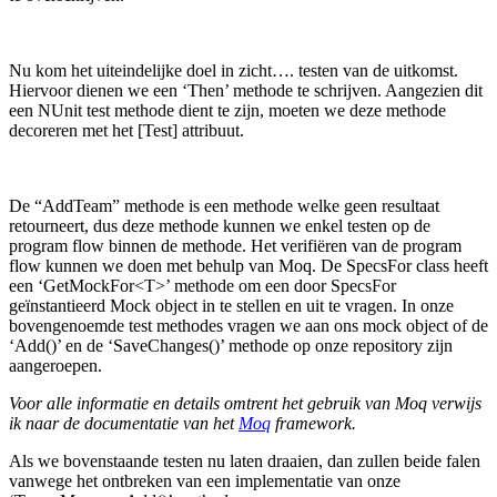
Nu kom het uiteindelijke doel in zicht…. testen van de uitkomst.
Hiervoor dienen we een ‘Then’ methode te schrijven. Aangezien dit
een NUnit test methode dient te zijn, moeten we deze methode
decoreren met het [Test] attribuut.
De “AddTeam” methode is een methode welke geen resultaat
retourneert, dus deze methode kunnen we enkel testen op de
program flow binnen de methode. Het verifiëren van de program
flow kunnen we doen met behulp van Moq. De SpecsFor class heeft
een ‘GetMockFor<T>’ methode om een door SpecsFor
geïnstantieerd Mock object in te stellen en uit te vragen. In onze
bovengenoemde test methodes vragen we aan ons mock object of de
‘Add()’ en de ‘SaveChanges()’ methode op onze repository zijn
aangeroepen.
Voor alle informatie en details omtrent het gebruik van Moq verwijs
ik naar de documentatie van het
Moq
framework.
Als we bovenstaande testen nu laten draaien, dan zullen beide falen
vanwege het ontbreken van een implementatie van onze