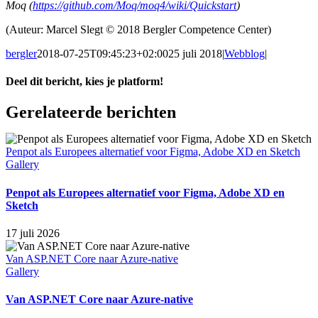
Moq (
https://github.com/Moq/moq4/wiki/Quickstart
)
(Auteur: Marcel Slegt © 2018 Bergler Competence Center)
bergler
2018-07-25T09:45:23+02:00
25 juli 2018
|
Webblog
|
Deel dit bericht, kies je platform!
Facebook
X
LinkedIn
WhatsApp
E-
Gerelateerde berichten
mail
Penpot als Europees alternatief voor Figma, Adobe XD en Sketch
Gallery
Penpot als Europees alternatief voor Figma, Adobe XD en
Sketch
17 juli 2026
Van ASP.NET Core naar Azure‑native
Gallery
Van ASP.NET Core naar Azure‑native