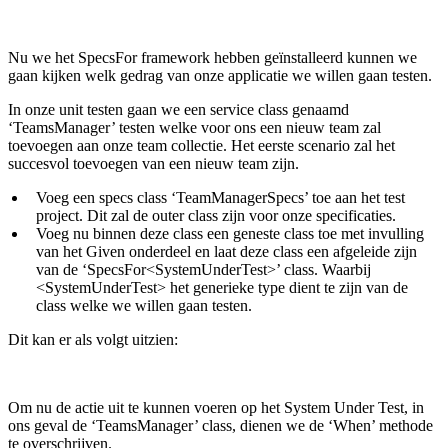
Nu we het SpecsFor framework hebben geïnstalleerd kunnen we
gaan kijken welk gedrag van onze applicatie we willen gaan testen.
In onze unit testen gaan we een service class genaamd
‘TeamsManager’ testen welke voor ons een nieuw team zal
toevoegen aan onze team collectie. Het eerste scenario zal het
succesvol toevoegen van een nieuw team zijn.
Voeg een specs class ‘TeamManagerSpecs’ toe aan het test
project. Dit zal de outer class zijn voor onze specificaties.
Voeg nu binnen deze class een geneste class toe met invulling
van het Given onderdeel en laat deze class een afgeleide zijn
van de ‘SpecsFor<SystemUnderTest>’ class. Waarbij
<SystemUnderTest> het generieke type dient te zijn van de
class welke we willen gaan testen.
Dit kan er als volgt uitzien:
Om nu de actie uit te kunnen voeren op het System Under Test, in
ons geval de ‘TeamsManager’ class, dienen we de ‘When’ methode
te overschrijven.