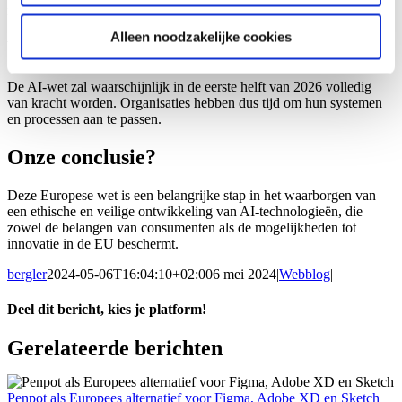
markt voor AI te stimuleren.
Alleen noodzakelijke cookies
Wanneer wordt de wet actief?
De AI-wet zal waarschijnlijk in de eerste helft van 2026 volledig
van kracht worden. Organisaties hebben dus tijd om hun systemen
en processen aan te passen.
Onze conclusie?
Deze Europese wet is een belangrijke stap in het waarborgen van
een ethische en veilige ontwikkeling van AI-technologieën, die
zowel de belangen van consumenten als de mogelijkheden tot
innovatie in de EU beschermt.
bergler
2024-05-06T16:04:10+02:00
6 mei 2024
|
Webblog
|
Deel dit bericht, kies je platform!
Facebook
X
LinkedIn
WhatsApp
E-
Gerelateerde berichten
mail
Penpot als Europees alternatief voor Figma, Adobe XD en Sketch