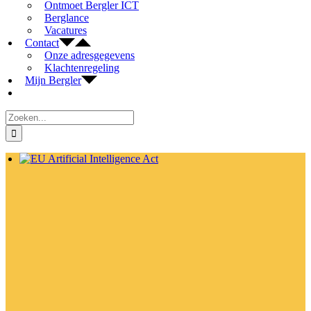
Ontmoet Bergler ICT
Berglance
Vacatures
Contact
Onze adresgegevens
Klachtenregeling
Mijn Bergler
Zoeken
naar:
Bekijk
grotere
afbeelding