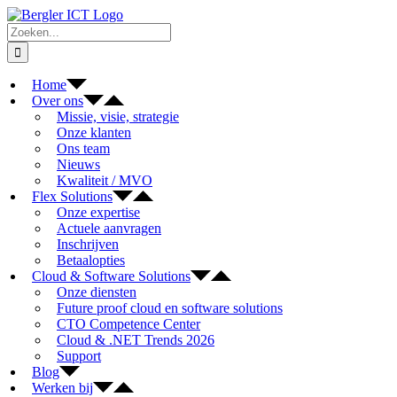
Ga
naar
Zoeken
inhoud
naar:
Home
Over ons
Missie, visie, strategie
Onze klanten
Ons team
Nieuws
Kwaliteit / MVO
Flex Solutions
Onze expertise
Actuele aanvragen
Inschrijven
Betaalopties
Cloud & Software Solutions
Onze diensten
Future proof cloud en software solutions
CTO Competence Center
Cloud & .NET Trends 2026
Support
Blog
Werken bij