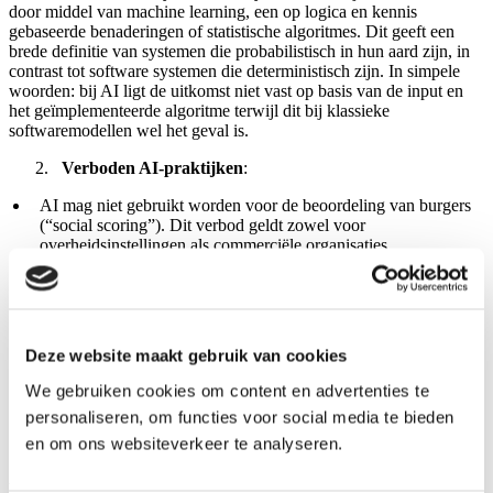
door middel van machine learning, een op logica en kennis
gebaseerde benaderingen of statistische algoritmes. Dit geeft een
brede definitie van systemen die probabilistisch in hun aard zijn, in
contrast tot software systemen die deterministisch zijn. In simpele
woorden: bij AI ligt de uitkomst niet vast op basis van de input en
het geïmplementeerde algoritme terwijl dit bij klassieke
softwaremodellen wel het geval is.
Verboden AI-praktijken
:
AI mag niet gebruikt worden voor de beoordeling van burgers
(“social scoring”). Dit verbod geldt zowel voor
overheidsinstellingen als commerciële organisaties.
AI mag er nooit toe leiden dat kwetsbaarheden van een
specifieke groep personen uitgebuit kunnen worden. Denk
hierbij aan personen die kwetsbaar zijn vanwege hun sociale of
economische status.
“Real-time” biometrische systemen voor identificatie op afstand
Deze website maakt gebruik van cookies
in openbare ruimten door rechtshandhaving instanties zijn alleen
toegestaan als ze strikt noodzakelijk zijn en met
We gebruiken cookies om content en advertenties te
uitzonderingstoestemming.
personaliseren, om functies voor social media te bieden
Classificatie van AI-systemen
:
en om ons websiteverkeer te analyseren.
AI-systemen worden geclassificeerd op basis van
risico
: