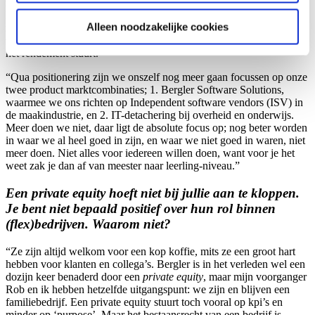
zeilboot van 11 meter binnen 2 seconden de koers verleggen. Dus
hoe meer consolidaties, hoe meer ruimte er voor ons is. Als je ten
Alleen noodzakelijke cookies
minste niet private equity-owned bent, want dan weet de klant –
zeker binnen de overheid en het onderwijs – dat je alleen maar op
het rendement stuurt.”
“Qua positionering zijn we onszelf nog meer gaan focussen op onze
twee product marktcombinaties; 1. Bergler Software Solutions,
waarmee we ons richten op Independent software vendors (ISV) in
de maakindustrie, en 2. IT-detachering bij overheid en onderwijs.
Meer doen we niet, daar ligt de absolute focus op; nog beter worden
in waar we al heel goed in zijn, en waar we niet goed in waren, niet
meer doen. Niet alles voor iedereen willen doen, want voor je het
weet zak je dan af van meester naar leerling-niveau.”
Een private equity hoeft niet bij jullie aan te kloppen.
Je bent niet bepaald positief over hun rol binnen
(flex)bedrijven. Waarom niet?
“Ze zijn altijd welkom voor een kop koffie, mits ze een groot hart
hebben voor klanten en collega’s. Bergler is in het verleden wel een
dozijn keer benaderd door een
private equity
, maar mijn voorganger
Rob en ik hebben hetzelfde uitgangspunt: we zijn en blijven een
familiebedrijf. Een private equity stuurt toch vooral op kpi’s en
minder op ‘purpose’. Maar het bestaansrecht van een bedrijf is