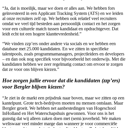
“Ja, dat is moeilijk, maar we doen er alles aan. We hebben fors
geïnvesteerd in een Applicant Tracking System (ATS) en we leiden
al onze recruiters zelf op. We hebben ook relatief veel recruiters
omdat we veel tijd besteden aan persoonlijk contact en het zorgen
voor een culturele match tussen kandidaat en opdrachtgever. Dat
leidt echt tot een hogere klanttevredenheid.”
“We vinden zzp’ers onder andere via socials en we hebben een
database met 25.000 kandidaten. En we zitten in specifieke
talentpools, zoals programmamanagers, projectleiders en developers
– en dan ook nog specifiek voor bijvoorbeeld het onderwijs. Met die
kandidaten hebben we zeer regelmatig contact om ervoor te zorgen
dat ze voor ons blijven kiezen.”
Hoe zorgen jullie ervoor dat die kandidaten (zzp’ers)
voor Bergler blijven kiezen?
“Je ziet in de markt een prijsdruk naar boven, maar we zitten op een
kantelpunt. Grote tech-bedrijven moeten nu mensen ontslaan. Maar
Bergler groeit. We hebben net aanbestedingen van Hogeschool
InHolland en Het Waterschapshuis gewonnen. Voor ons is het
gunstig dat wij alleen zaken doen met (semi-)overheid. We maken
weliswaar veel minder marge dan wanneer je voor commerciële