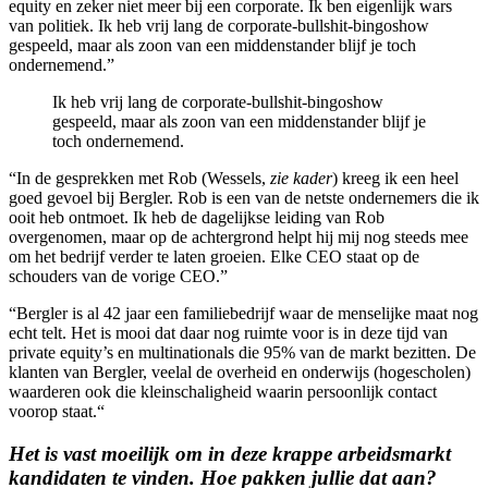
equity en zeker niet meer bij een corporate. Ik ben eigenlijk wars
van politiek. Ik heb vrij lang de corporate-bullshit-bingoshow
gespeeld, maar als zoon van een middenstander blijf je toch
ondernemend.”
Ik heb vrij lang de corporate-bullshit-bingoshow
gespeeld, maar als zoon van een middenstander blijf je
toch ondernemend.
“In de gesprekken met Rob (Wessels,
zie kader
) kreeg ik een heel
goed gevoel bij Bergler. Rob is een van de netste ondernemers die ik
ooit heb ontmoet. Ik heb de dagelijkse leiding van Rob
overgenomen, maar op de achtergrond helpt hij mij nog steeds mee
om het bedrijf verder te laten groeien. Elke CEO staat op de
schouders van de vorige CEO.”
“Bergler is al 42 jaar een familiebedrijf waar de menselijke maat nog
echt telt. Het is mooi dat daar nog ruimte voor is in deze tijd van
private equity’s en multinationals die 95% van de markt bezitten. De
klanten van Bergler, veelal de overheid en onderwijs (hogescholen)
waarderen ook die kleinschaligheid waarin persoonlijk contact
voorop staat.“
Het is vast moeilijk om in deze krappe arbeidsmarkt
kandidaten te vinden.
Hoe pakken jullie dat aan?