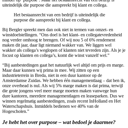
uiteindelijk die purpose die aanspreekt bij klant en collega.
Het bestaansrecht van een bedrijf is uiteindelijk die
purpose die aanspreekt bij klant en collega.
Bij Bergler spreekt men dan ook niet in termen van omzet- en
winstdoelstellingen. “Ons doel is het klant- en collegatevredenheid
nog verder omhoog te brengen. Of wij nou 5 of 6% rendement
maken dit jaar, daar ligt niemand wakker van. We liggen wel
wakker als collega’s weglopen of klanten niet tevreden zijn. Als je je
focust op klanten en collega’s, komt die winst vanzelf wel.”
“Bij aanbestedingen gaat het natuurlijk wel altijd om prijs en marge.
Maar daar kunnen wij prima in mee. Wij zitten op een
industrieterrein in Breda, niet in een duur kantoor op de
Amsterdamse Zuidas. We hebben één managementlaag – dat ben ik,
onze overhead is nul. Als wij 5% marge maken is dat prima, terwijl
die grote jongens veel meer marge moeten maken vanwege hun
dure kantoren, meerdere managementlagen en leaseparken. Dus we
winnen regelmatig aanbestedingen, zoals recent InHolland en Het
Waterschapshuis. Inmiddels bedienen we 40% van de
Hogescholen.”
Je hebt het over purpose – wat bedoel je daarmee?