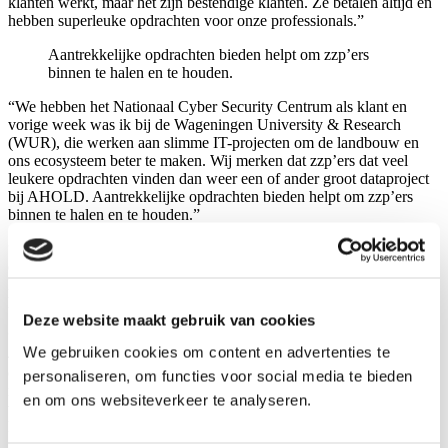
klanten werkt, maar het zijn bestendige klanten. Ze betalen altijd en
hebben superleuke opdrachten voor onze professionals.”
Aantrekkelijke opdrachten bieden helpt om zzp’ers
binnen te halen en te houden.
“We hebben het Nationaal Cyber Security Centrum als klant en
vorige week was ik bij de Wageningen University & Research
(WUR), die werken aan slimme IT-projecten om de landbouw en
ons ecosysteem beter te maken. Wij merken dat zzp’ers dat veel
leukere opdrachten vinden dan weer een of ander groot dataproject
bij AHOLD. Aantrekkelijke opdrachten bieden helpt om zzp’ers
binnen te halen en te houden.”
“De kunst is om hen te blijven binden en boeien. Dat doen we door
op die aanbestedingen in te schrijven waarvan wij weten dat die op
lange termijn interessant zijn voor zzp’ers. Én door die zzp’er te
helpen zijn kennisniveau hoog te houden, constant bij te scholen.”
Deze website maakt gebruik van cookies
“We hebben een eigen competence center waarin we jaarlijks zo’n
We gebruiken cookies om content en advertenties te
40 technische en inspiratiesessies organiseren. Onze eigen
consultants organiseren dat voor hun vakbroeders. Onze slogan is
personaliseren, om functies voor social media te bieden
niet voor niets ‘Bergler, liefhebbers van IT’; het zijn echt
en om ons websiteverkeer te analyseren.
vakmensen, leden van het IT-gilde, waar de meesters (ervaren
krachten) meer dan bereid zijn de leerlingen (jongeren) te helpen.”