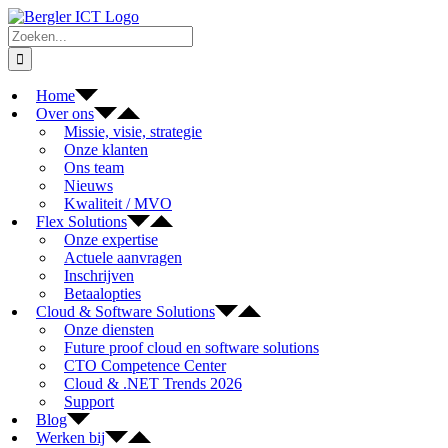
Ga
naar
Zoeken
inhoud
naar:
Home
Over ons
Missie, visie, strategie
Onze klanten
Ons team
Nieuws
Kwaliteit / MVO
Flex Solutions
Onze expertise
Actuele aanvragen
Inschrijven
Betaalopties
Cloud & Software Solutions
Onze diensten
Future proof cloud en software solutions
CTO Competence Center
Cloud & .NET Trends 2026
Support
Blog
Werken bij