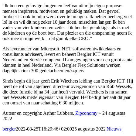
“Ik ben een gelovige jongen en leef vanuit mijn eigen purpose:
mensen inspireren, motiveren en gelukkig maken. Dat gevoel
probeer ik ook in mijn werk over te brengen. Ik heb er heel erg veel
lol in en wil dit nog zeker 10 jaar doen, misschien langer. Ik ben
vader van vier kinderen en zeiler – ik ben het gelukkigst als ik met
de kinderen op de boot ben. Dat plezier en die ontspanning neem ik
ook mee in mijn werk – dat gun ik elke CEO.”
Als leverancier van Microsoft .NET softwareontwikkelaars en
consultants adviseert, levert en beheert Bergler ICT vanuit
Nederland en Servië complexe IT-omgevingen voor een groot aantal
klanten in heel Nederland. Via Bergler Flex Solutions werken
dagelijks circa 300 gedetacheerden/zzp’ers.
Sinds begin dit jaar geeft Erik Wiechers leiding aan Bergler ICT. Hij
heeft de rol van algemeen directeur overgenomen van Rob Wessels,
die deze functie bijna 34 jaar heeft vervuld. Wiechers is nu samen
met Wessels mede-eigenaar van Bergler. Het bedrijf behaalt dit jaar
een omzet van naar schatting € 30 miljoen.
Auteur en copyright: Arthur Lubbers,
Zipconomy
– 24 augustus
2022
bergler
2022-08-25T16:29:46+02:00
25 augustus 2022
|
Nieuws
|