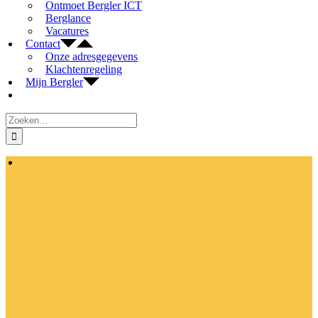
Ontmoet Bergler ICT
Berglance
Vacatures
Contact
Onze adresgegevens
Klachtenregeling
Mijn Bergler
Zoeken
naar:
Bekijk
grotere
afbeelding